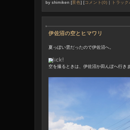
by
shimiken
[
景色
]
[
コメント(0)
｜
トラックバ
―
伊佐沼の空とヒマワリ
夏っぽい雲だったので伊佐沼へ。
空を撮るときは、伊佐沼か田んぼへ行き