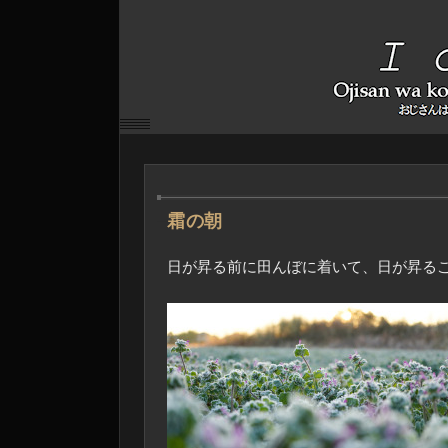
―
霜の朝
日が昇る前に田んぼに着いて、日が昇る